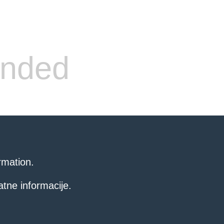
ended
rmation.
atne informacije.